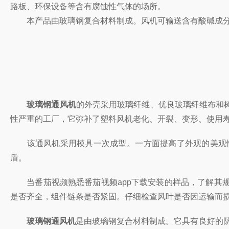
路板、环保设备等含有腐蚀性气体的场所。
本产品由玻璃钢复合材料制成。风机可输送含有酸碱成分和化学
玻璃钢通风机
的外壳采用玻璃纤维、优良玻璃纤维布和树脂
性严重的工厂，它弥补了塑料风机老化、开裂、变形、使用寿
该通风机采用模具一次成型。一方面提高了外观的美观性
盾。
当番茄视频熟悉番茄视频app下载安装的样品，了解其规格
是否齐全，组件链条是否紧固。仔细检查风叶是否因运输而损坏
玻璃钢通风机
是由玻璃钢复合材料制成。它具有良好的防腐和高强