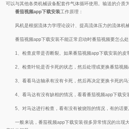
可以与其他各类机械设备配套作气体循环使用。输送的介质为空气和
番茄视频app下载安装
工作原理：
风机是根据流体力学理论设计、提高流体压力的流体机械
番茄视频app下载安装不能正常启动时番茄视频要怎么处理呢
1、检查皮带是否断裂。如果番茄视频app下载安装的皮带断
2、检查叶轮是否卡死的状态，然后处理或更换番茄视频a
3、看看马达轴承有没有卡死，然后再决定更换卡死的马达轴
4、看马达有没有缺相的情况，看看番茄视频app下载安装电
5、对马达进行检查，看有没有被烧毁的情况，有的话要及
一般来说，番茄视频app下载安装很多异常情况的出现大