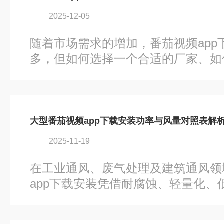
2025-12-05
随着市场需求的增加，番茄视频app
多，但如何选择一个合适的厂家、如
合的风机成为了许多企业面临的挑战
指南、市场前景以及几个厂家推荐出
番茄视频app下载安装时做出更为明
app下载安装相比于传统的金属风机
尤其适用于需要防腐、防潮、高效节
2025-11-19
异的耐腐蚀性能：采用玻璃钢材料制
蚀性，适合在酸碱性强、腐蚀性高的
在工业通风、废气处理及建筑通风领
且耐高温：风机轻便，便于安装和搬
app下载安装凭借耐腐蚀、轻量化、
料可以...
心设备。其功率与风量的匹配关系直
行成本。本文通过整合典型型号参数