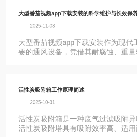
率-风量对照表的构建逻辑，为工程
一、典型功率-风量对照表数据特征以
大型番茄视频app下载安装的科学维护与长效保
下载安装为例，其功率与风量呈现近
2025-11-08
受风机类型、叶轮设计及传动效率影
异化分布：1.低流量段（2.中流量段（10
大型番茄视频app下载安装作为现代
50,000m³/h）：如FB500系列，风量4.
要的通风设备，凭借其耐腐蚀、重量
广泛应用。为确保其长期稳定运行，
重要。一、日常运行检查要点每次启
可靠性，确认叶轮旋转方向与铭牌标
针）。运行过程中重点监测三大指标：
活性炭吸附箱工作原理简述
（超过80℃需立即补油或更换）、振
2025-10-31
≤4.5mm/s（异常抖动需校动平衡）、
（出现金属异响须停机排查）。同时
活性炭吸附箱是一种废气过滤吸附异
器，脏污时需拆卸蝶型螺母清洗海绵滤
活性炭吸附塔具有吸附效率高、适用