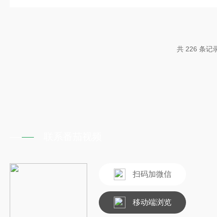
维护方便且能同时处理多种混合废气
率经济实用型有机废气的净化与治理
吸附箱工作原理1、吸附原理(1)物
多孔结构提供了大量的表面积，从而
共 226 条记
收收集杂质的目的。就像磁力一样，
活性炭孔壁上的大量分子可以产生*
中的杂质吸引到孔径中的目的。特福
窝煤，极大地增加了活性炭吸...
联系番茄视频
扫码加微信
移动端浏览