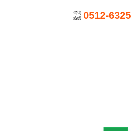
0512-632
咨询
热线
风机的平稳性呢