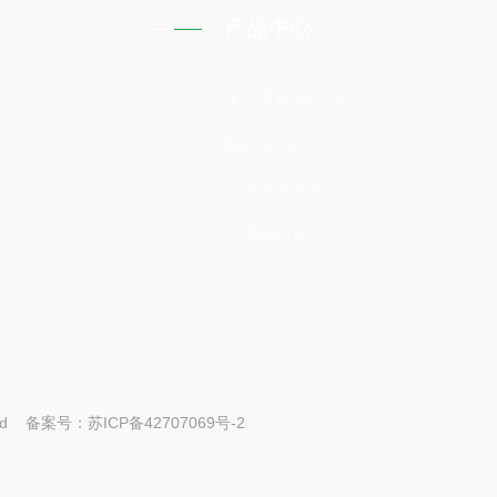
产品中心
番茄视频app下载安装
隔音箱风机
玻璃钢喷淋塔
玻璃钢风管
ed 备案号：
苏ICP备42707069号-2