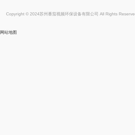
Copyright © 2024苏州番茄视频环保设备有限公司 All Rights Reserve
网站地图