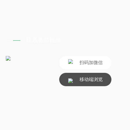
联系番茄视频
扫码加微信
移动端浏览