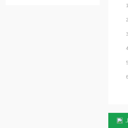
1.结
2.设
3.设
4.吸
5.维
6.