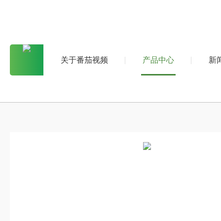
关于番茄视频
产品中心
新