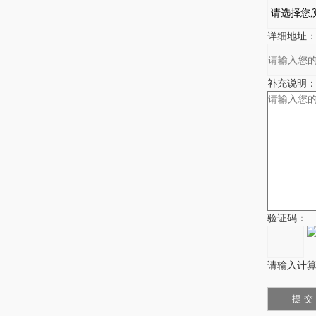
详细地址
补充说明
验证码：
请输入计算结