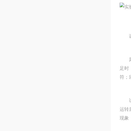
调试
风机
足时
符
试车
运转后
现象