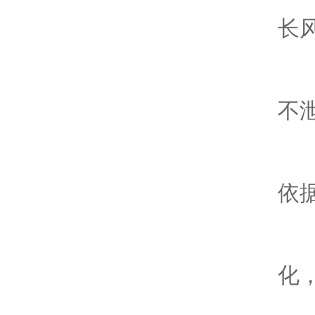
2.
长风
3
不泄
4.
依据
5.
化