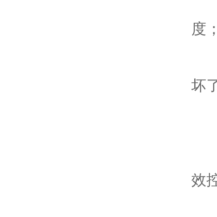
4
度
5
坏
维修
1.
效控