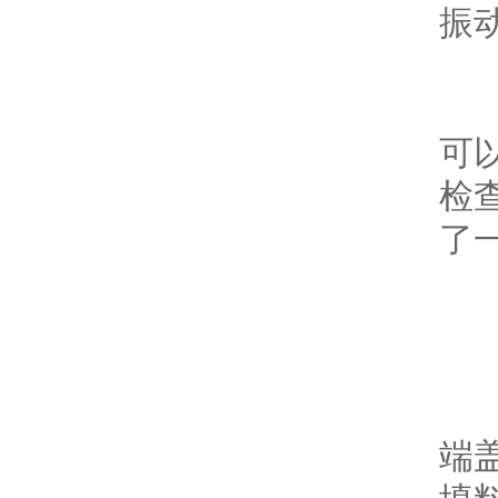
振动
叶轮
可以
检
了一
轴
经常
端盖