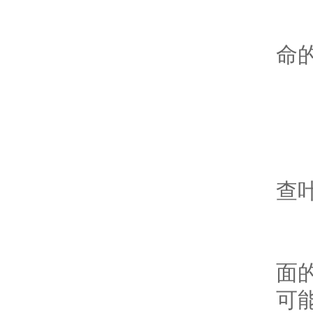
正确
命的
叶
在叶
查叶
只
面的
可能