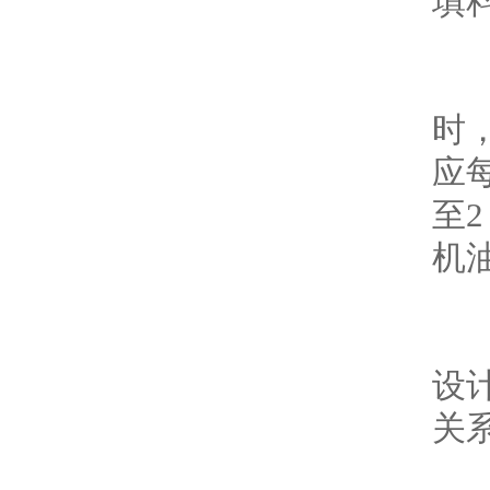
填料了
轴
时
应每
至2
机油
为
设计
关系