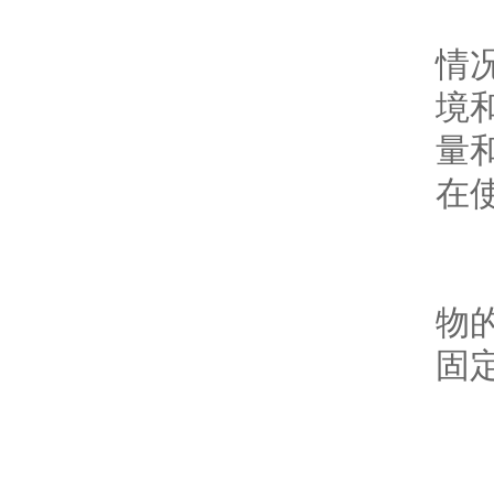
对
情
境和
量和
在
耐
物的
固定
日